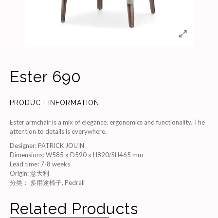
Ester 690
PRODUCT INFORMATION
Ester armchair is a mix of elegance, ergonomics and functionality. The
attention to details is everywhere.
Designer
:
PATRICK JOUIN
Dimensions
:
W585 x D590 x H820/SH465 mm
Lead time
:
7-8 weeks
Origin
:
意大利
分类：
多用途椅子
,
Pedrali
Related Products